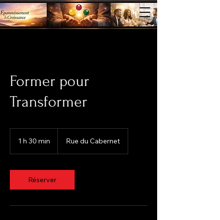
Former pour
Transformer
1 h 30 min
1
Rue du Cabernet
3
0
m
i
Réserver
n