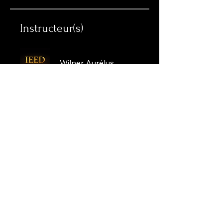
Instructeur(s)
Wilner Aurélus
Prix
CA$25
Partager